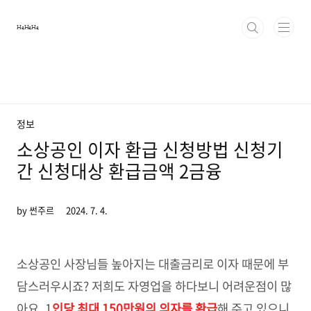
본문 바로가기
HaHaHa
정보
소상공인 이자 환급 신청방법 신청기
간 신청대상 환급금액 2금융
by 썬주르
2024. 7. 4.
소상공인 사장님들 높아지는 대출금리로 이자 때문에 부
담스러우시죠? 저희도 자영업을 하다보니 어려운점이 많
아요. 1
인당 최대 150만원의 의자를 환급
해 주고 있으니