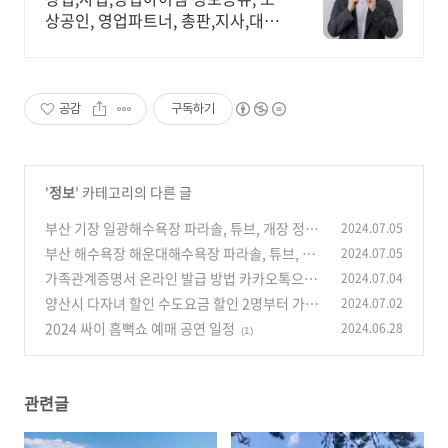
상공인, 영업파트너, 총판,지사,대리
점모집
공감
구독하기
'
정보
' 카테고리의 다른 글
부산 기장 일광해수욕장 파라솔, 튜브, 개장 정보
2024.07.05
부산 해수욕장 해운대해수욕장 파라솔, 튜브, 샤
2024.07.05
(0)
워장, 족욕탕 정보
가족관계증명서 온라인 발급 방법 카카오톡으로
2024.07.04
(0)
보관
양산시 다자녀 할인 수도요금 할인 2명부터 가능
2024.07.02
(0)
2024 싸이 흠뻑쇼 예매 공연 일정
2024.06.28
(0)
(1)
관련글