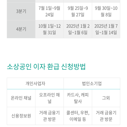
7월 1일~9월
9월 25일~9
9월 30일~10
3분기
24일
월 27일
월 8일
10월 1일~12
2025년 1월 2
2025년 1월 7
4분기
월 31일
일~1월 6일
일~1월 14일
소상공인 이자 환급 신청방법
개인사업자
법인소기업
오프라인 채
카드사, 캐피
온라인 채널
그외
널
탈사
거래 금융기
콜센터, 우편,
거래 금융기
신용정보원
관 방문
이메일 등
관 방문