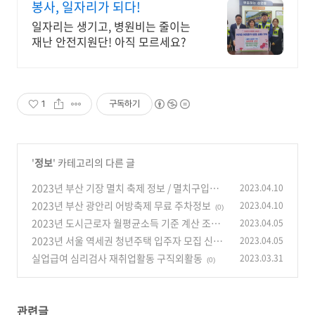
봉사, 일자리가 되다!
일자리는 생기고, 병원비는 줄이는
재난 안전지원단! 아직 모르세요?
1
구독하기
'
정보
' 카테고리의 다른 글
2023년 부산 기장 멸치 축제 정보 / 멸치구입비
2023.04.10
용 보관방법
2023년 부산 광안리 어방축제 무료 주차정보
2023.04.10
(0)
(0)
2023년 도시근로자 월평균소득 기준 계산 조회
2023.04.05
하기
2023년 서울 역세권 청년주택 입주자 모집 신청
2023.04.05
(0)
방법(천호역 동묘앞역)
실업급여 심리검사 재취업활동 구직외활동
2023.03.31
(0)
(0)
관련글