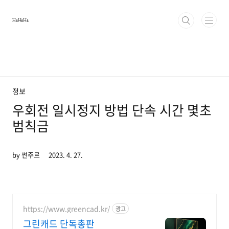
본문 바로가기
HaHaHa
정보
우회전 일시정지 방법 단속 시간 몇초
범칙금
by 썬주르
2023. 4. 27.
https://www.greencad.kr/
광고
그린캐드 단독총판