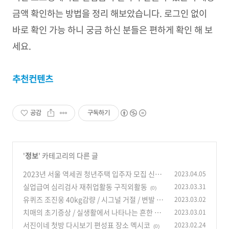
금액 확인하는 방법을 정리 해보았습니다. 로그인 없이
바로 확인 가능 하니 궁금 하신 분들은 편하게 확인 해 보
세요.
추천컨텐츠
공감
구독하기
'
정보
' 카테고리의 다른 글
2023년 서울 역세권 청년주택 입주자 모집 신청
2023.04.05
방법(천호역 동묘앞역)
실업급여 심리검사 재취업활동 구직외활동
2023.03.31
(0)
(0)
유퀴즈 조진웅 40kg감량 / 시그널 거절 / 변발 결
2023.03.02
혼
치매의 초기증상 / 실생활에서 나타나는 흔한 증
2023.03.01
(0)
상
서진이네 첫방 다시보기 편성표 장소 멕시코
2023.02.24
(0)
(0)