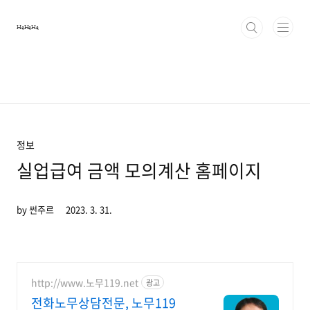
본문 바로가기
HaHaHa
정보
실업급여 금액 모의계산 홈페이지
by 썬주르
2023. 3. 31.
http://www.노무119.net
광고
전화노무상담전문, 노무119