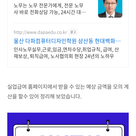
노무는 노무 전문가에게, 전문 노무
사 바로 전화상담 가능, 24시간 대기
중.
http://www.dapaedu.co.kr
광고
울산 다파컴퓨터디자인학원 삼산동 현대백화점
맞은편
인사노무실무,근로,임금,연차수당,취업규칙, 급여, 산
재보상, 퇴직급여, 노사협의회 현장 24년의 노하우
실업급여 홈페이지에서 받을 수 있는 예상 금액을 모의 계
산을 할수 있어 정리해 보았습니다.