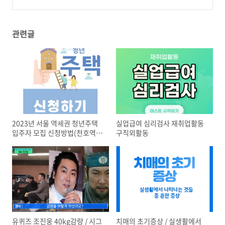
관련글
2023년 서울 역세권 청년주택
실업급여 심리검사 재취업활동
입주자 모집 신청방법(천호역 동
구직외활동
묘앞역)
유퀴즈 조진웅 40kg감량 / 시그
치매의 초기증상 / 실생활에서